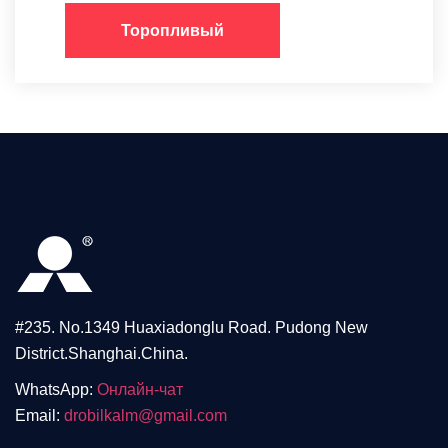
Торопливый
#235. No.1349 Huaxiadonglu Road. Pudong New
District.Shanghai.China.
WhatsApp:
Онлайн-чат
Email:
drobilkalm@gmail.com