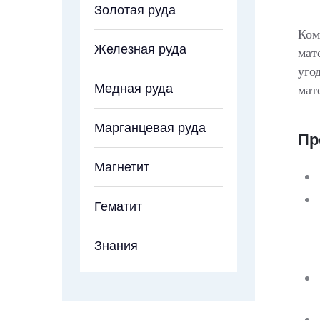
Золотая руда
Ком
Железная руда
мат
уго
Медная руда
мат
Марганцевая руда
Пр
Магнетит
Гематит
Знания