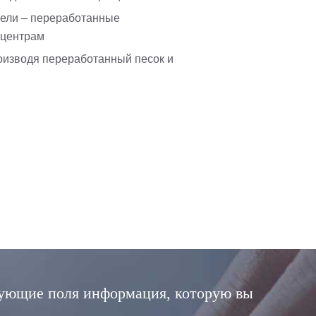
тели – переработанные
 центрам
роизводя переработанный песок и
дующие поля информация, которую вы