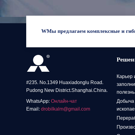
WМы предлагаем комплексные и гибк
Реше
Карьер 
#235. No.1349 Huaxiadonglu Road.
заполн
Pudong New District.Shanghai.China.
полезн
WhatsApp:
Онлайн-чат
Добыча
Email:
drobilkalm@gmail.com
ископа
Перераб
Произво