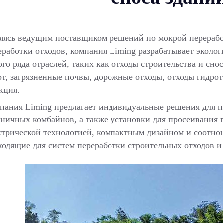
яясь ведущим поставщиком решений по мокрой перерабо
еработки отходов, компания Liming разрабатывает эколо
ого ряда отраслей, таких как отходы строительства и сно
от, загрязненные почвы, дорожные отходы, отходы гидро
кция.
пания Liming предлагает индивидуальные решения для 
еничных комбайнов, а также установки для просеивания 
ктрической технологией, компактным дизайном и соотно
ходящие для систем переработки строительных отходов и