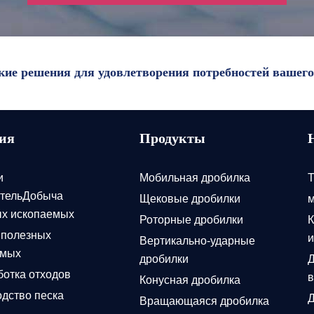
ие решения для удовлетворения потребностей вашего
ния
Продукты
и
Мобильная дробилка
Т
ительДобыча
Щековые дробилки
м
ых ископаемых
Роторные дробилки
К
 полезных
и
Вертикально-ударные
емых
дробилки
Д
отка отходов
в
Конусная дробилка
дство песка
Д
Вращающаяся дробилка