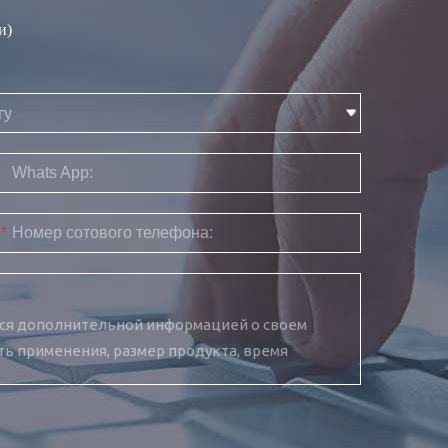
и)
Whats App:
*
Номер сотового телефона: