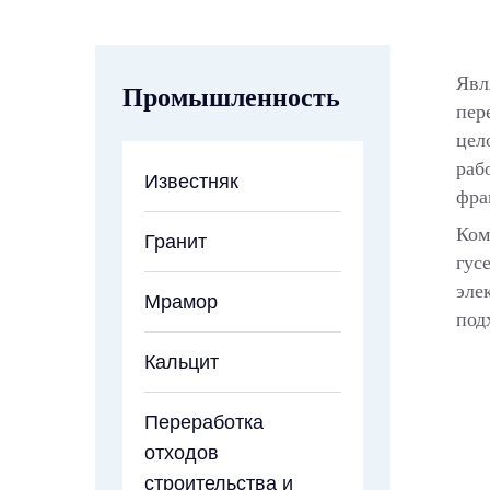
Явл
Промышленность
пер
цел
раб
Известняк
фра
Ком
Гранит
гус
эле
Мрамор
под
Кальцит
Переработка
отходов
строительства и