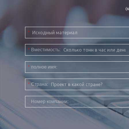
(
*
*
Вместимость:
*
полное имя:
*
Страна:
Номер компании: