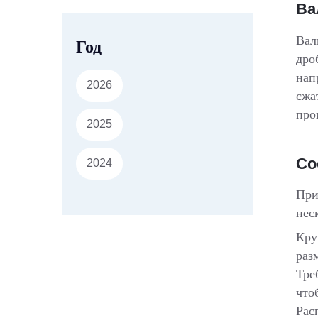
Ва
Вал
Год
дро
нап
2026
сжа
про
2025
Со
2024
При
нес
Кру
раз
Тре
что
Рас