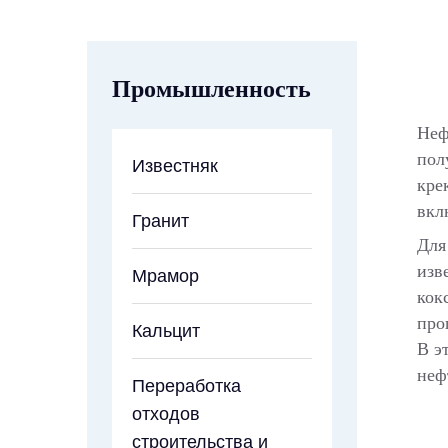
Промышленность
Неф
пол
Известняк
кре
вкл
Гранит
Для
изв
Мрамор
кок
про
Кальцит
В э
неф
Переработка
отходов
строительства и