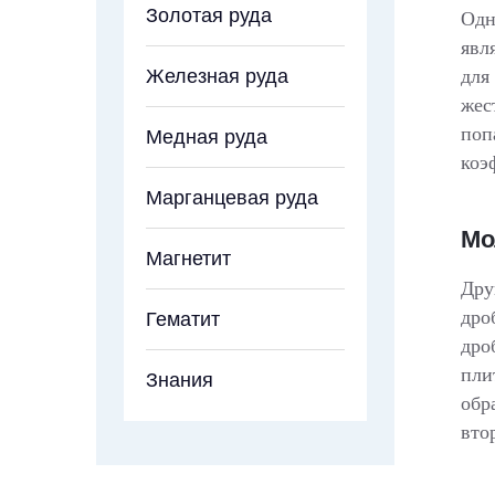
Золотая руда
Одн
явл
Железная руда
для
жес
поп
Медная руда
коэ
Марганцевая руда
Мо
Магнетит
Дру
дро
Гематит
дро
пли
Знания
обр
вто