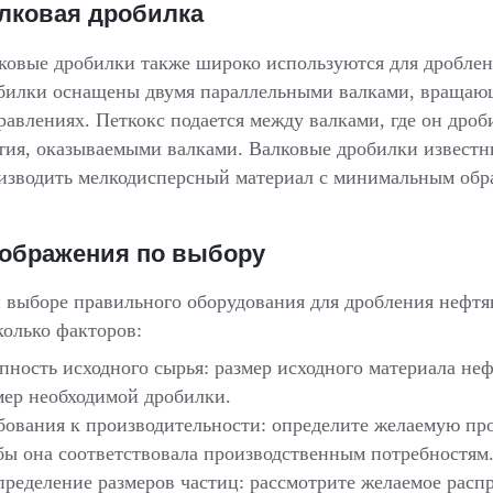
лковая дробилка
ковые дробилки также широко используются для дроблен
билки оснащены двумя параллельными валками, враща
равлениях. Петкокс подается между валками, где он дроб
тия, оказываемыми валками. Валковые дробилки известн
изводить мелкодисперсный материал с минимальным обр
ображения по выбору
 выборе правильного оборудования для дробления нефтян
колько факторов:
пность исходного сырья: размер исходного материала неф
мер необходимой дробилки.
бования к производительности: определите желаемую пр
бы она соответствовала производственным потребностям
пределение размеров частиц: рассмотрите желаемое расп