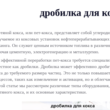
дробилка для к
тяной кокса, или пет-кокса, представляет собой углероди
учаемое из коксовых установок нефтеперерабатывающих 
кинга. Он служит ценным источником топлива в различ
ючая цементную, электрогенерацию и металлургию.
 эффективной переработки пет-кокса требуется специали
естное как дробилки. Дробилка может эффективно дроби
са до требуемого размера частиц. Это не только повыша
цессов, таких как измельчение и активация, но и облегча
той статье мы рассмотрим различные типы оборудования,
тяного кокса, и их основные характеристики.