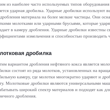
им из наиболее часто используемых типов оборудования 
яется ударная дробилка. Ударные дробилки используют 
 дробления материала на более мелкие частицы. Они о
ткими молотками или ударными брусьями, которые ударяю
адает в камеру дробления. Ударные дробилки известны 
ффициентами измельчения и способностью производить ч
лотковая дробилка
гим вариантом дробления нефтяного кокса является мол
билки состоят из ряда молотков, установленных на враща
бильную камеру, где молотки многократно ударяют и дро
ту. Молотковые дробилки являются универсальными ма
абатывать широкий спектр материалов и подходят как для
ричного дробления.