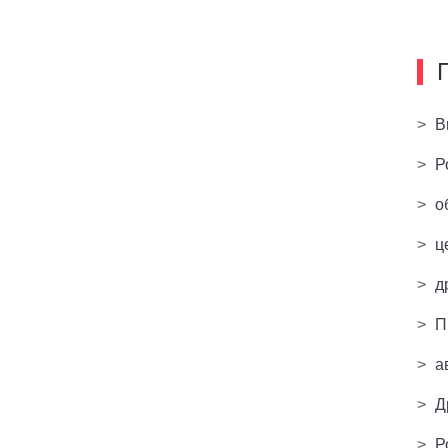
>
В
>
Р
>
о
>
ц
>
д
>
П
>
а
>
Д
>
Р