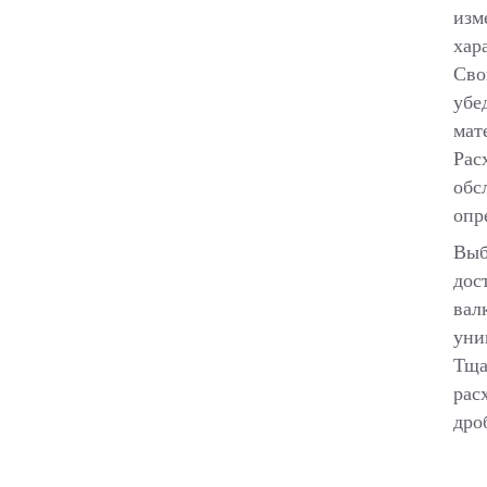
изм
хар
Сво
убе
мат
Рас
обс
опр
Выб
дос
вал
уни
Тща
рас
дро