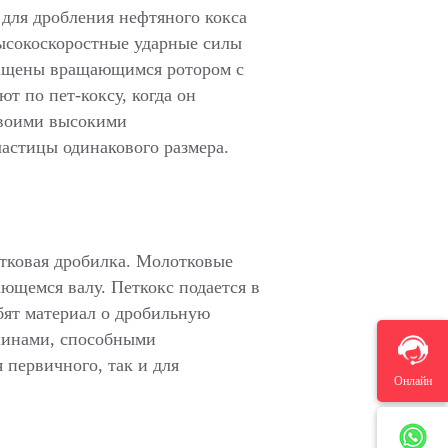
для дробления нефтяного кокса
высокоскоростные ударные силы
снащены вращающимся ротором с
т по пет-коксу, когда он
своими высокими
астицы одинакового размера.
отковая дробилка. Молотковые
ющемся валу. Петкокс подается в
бят материал о дробильную
шинами, способными
 первичного, так и для
Онлайн