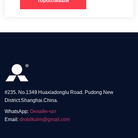
Торопливый
#235. No.1349 Huaxiadonglu Road. Pudong New
District.Shanghai.China.
WhatsApp:
Онлайн-чат
Email:
drobilkalm@gmail.com