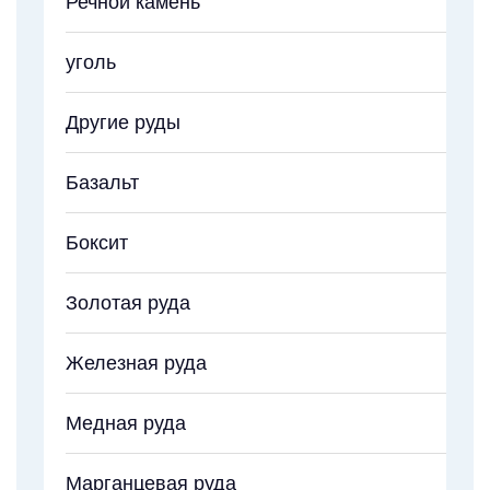
Речной камень
уголь
Другие руды
Базальт
Боксит
Золотая руда
Железная руда
Медная руда
Марганцевая руда