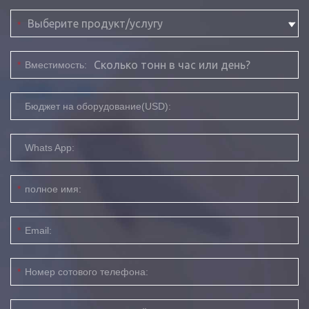
*
*
Вместимость:
Бюджет на оборудование(USD):
Whats App:
*
полное имя:
*
Email:
*
Номер сотового телефона: