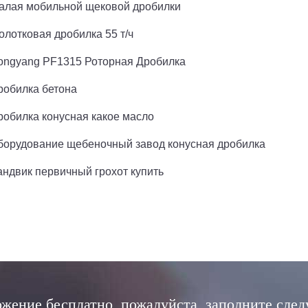
алая мобильной щековой дробилки
олотковая дробилка 55 т/ч
ongyang PF1315 Роторная Дробилка
робилка бетона
робилка конусная какое масло
борудование щебеночный завод конусная дробилка
андвик первичный грохот купить
жение бесплатно, пожалуйста, заполните сле