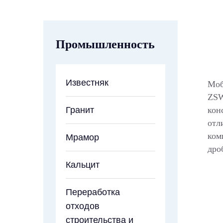
Промышленность
Известняк
Моб
ZSW
Гранит
кон
отл
ком
Мрамор
дро
Кальцит
Переработка
отходов
строительства и