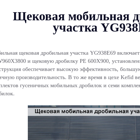
Щековая мобильная д
участка YG938
ильная щековая дробильная участка YG938E69 включает
960X3800 и щековую дробилку PE 600X900, установленн
струкция обеспечивает высокую эффективность, большу
ичную производительность. В то же время в цехе Kefid в
плектов гусеничных мобильных дробилок и семи компл
билок.