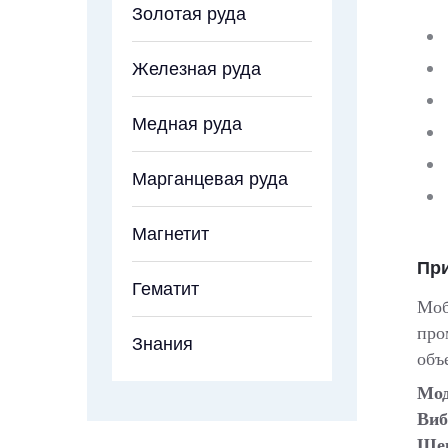
Золотая руда
Железная руда
Медная руда
Марганцевая руда
Магнетит
Пр
Гематит
Моб
про
Знания
объ
Мод
Виб
Щек