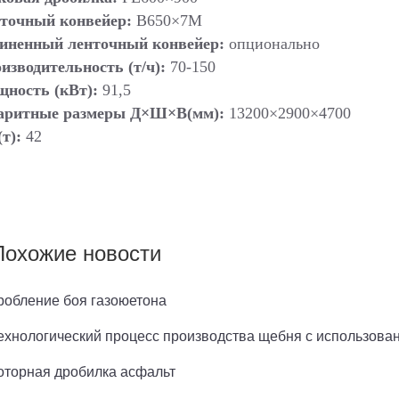
точный конвейер:
B650×7M
иненный ленточный конвейер:
опционально
изводительность (т/ч):
70-150
ность (кВт):
91,5
аритные размеры Д×Ш×В(мм):
13200×2900×4700
(т):
42
Похожие новости
робление боя газоюетона
ехнологический процесс производства щебня с использова
оторная дробилка асфальт