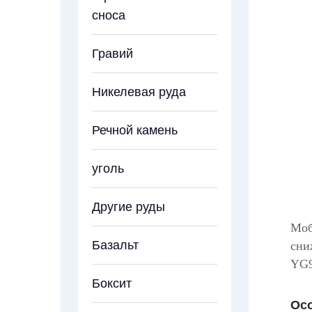
сноса
Гравий
Никелевая руда
Речной камень
уголь
Другие руды
Моб
Базальт
сни
YG9
Боксит
Ос