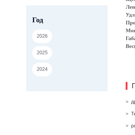
Лен
Удл
Год
Про
Мощ
2026
Габ
Вес
2025
2024
>
д
>
Т
>
р