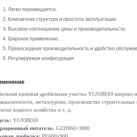
1. Легко перемещается.
2. Компактная структура и простота эксплуатации.
3. Высокое соотношение цены и производительности.
4. Широкое применение.
5. Превосходная производительность и удобство обслужи
6. Регулируемая конфигурация
именение
ильная щековая дробильная участка YG938E69 широко и
мышленности, металлургии, производстве строительных м
ектах водного хозяйства и т. д.
ель:
YG938E69
рационный питатель:
GZD960×3800
овая дробилка:
PE600×900