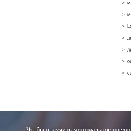
>
м
>
м
>
L
>
д
>
д
>
о
>
с
Чтобы получить минимальное предло