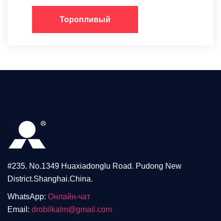
Торопливый
#235. No.1349 Huaxiadonglu Road. Pudong New
District.Shanghai.China.
WhatsApp:
Онлайн-чат
Email:
drobilkalm@gmail.com