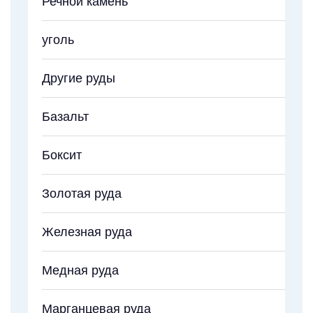
Речной камень
уголь
Другие руды
Базальт
Боксит
Золотая руда
Железная руда
Медная руда
Марганцевая руда