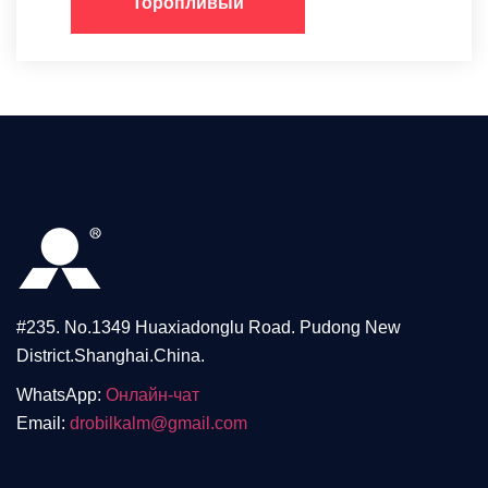
Торопливый
#235. No.1349 Huaxiadonglu Road. Pudong New
District.Shanghai.China.
WhatsApp:
Онлайн-чат
Email:
drobilkalm@gmail.com