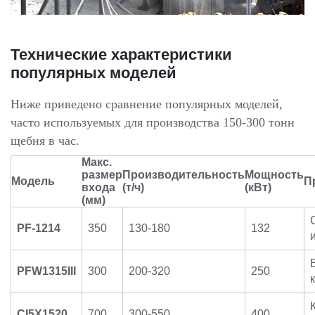
Технические характеристики
популярных моделей
Ниже приведено сравнение популярных моделей,
часто используемых для производства 150-300 тонн
щебня в час.
Макс.
размер
Производительность
Мощность
Модель
П
входа
(т/ч)
(кВт)
(мм)
PF-1214
350
130-180
132
PFW1315III
300
200-320
250
CI5X1520
700
300-550
400