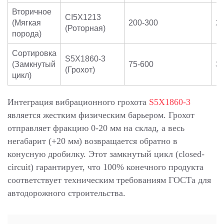
Вторичное
CI5X1213
(Мягкая
200-300
20
(Роторная)
порода)
Сортировка
S5X1860-3
(Замкнутый
75-600
3
(Грохот)
цикл)
Интеграция вибрационного грохота
S5X1860-3
является жестким физическим барьером. Грохот
отправляет фракцию 0-20 мм на склад, а весь
негабарит (+20 мм) возвращается обратно в
конусную дробилку. Этот замкнутый цикл (closed-
circuit) гарантирует, что 100% конечного продукта
соответствует техническим требованиям ГОСТа для
автодорожного строительства.