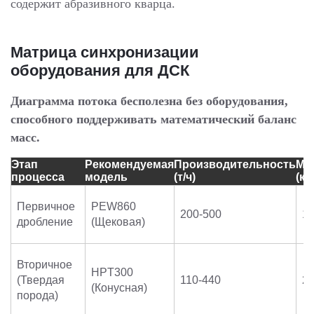
содержит абразивного кварца.
Матрица синхронизации
оборудования для ДСК
Диаграмма потока бесполезна без оборудования,
способного поддерживать математический баланс
масс.
Этап
Рекомендуемая
Производительность
Мо
процесса
модель
(т/ч)
(кВ
Первичное
PEW860
200-500
1
дробление
(Щековая)
Вторичное
HPT300
(Твердая
110-440
2
(Конусная)
порода)