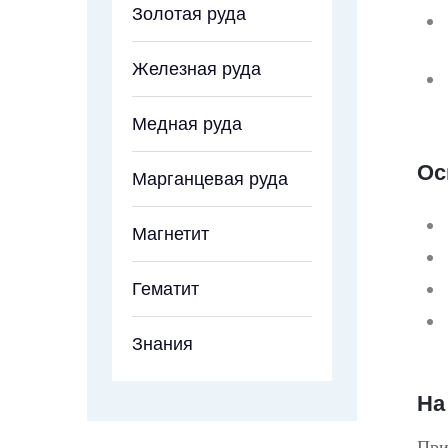
Золотая руда
Железная руда
Медная руда
Ос
Марганцевая руда
Магнетит
Гематит
Знания
На
При