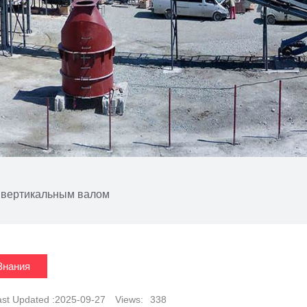
 вертикальным валом
Знания
ast Updated :2025-09-27
Views:
338