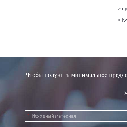
>
щ
>
Ку
Чтобы получить минимальное предло
(
*