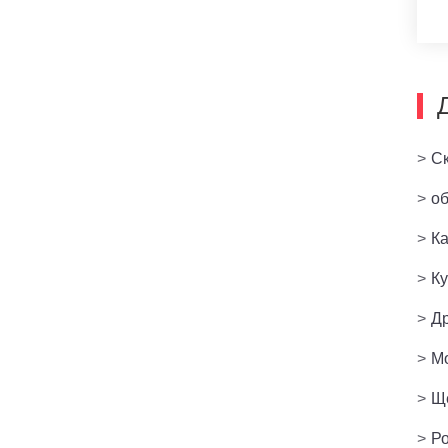
>
Ск
>
об
>
Ка
>
Ку
>
Др
>
М
>
Ще
>
Р